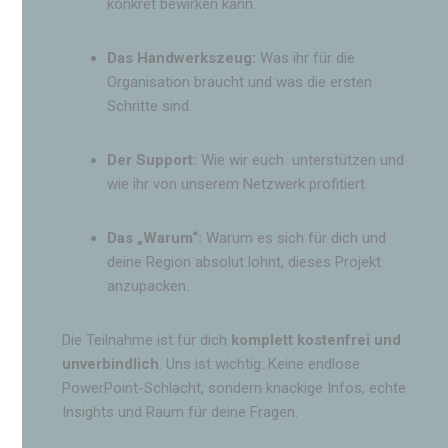
konkret bewirken kann.
Das Handwerkszeug:
Was ihr für die
Organisation braucht und was die ersten
Schritte sind.
Der Support:
Wie wir euch unterstützen und
wie ihr von unserem Netzwerk profitiert.
Das „Warum“:
Warum es sich für dich und
deine Region absolut lohnt, dieses Projekt
anzupacken.
Die Teilnahme ist für dich
komplett kostenfrei und
unverbindlich
. Uns ist wichtig: Keine endlose
PowerPoint-Schlacht, sondern knackige Infos, echte
Insights und Raum für deine Fragen.