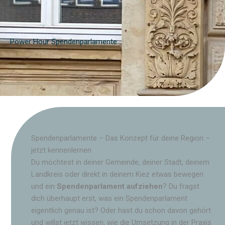
Zum
Inhalt
springen
Power Hour Spendenparlamente
Spendenparlamente – Das Konzept für deine Region –
jetzt kennenlernen
Du möchtest in deiner Gemeinde, deiner Stadt, deinem
Landkreis oder direkt in deinem Kiez etwas bewegen
und ein
Spendenparlament aufziehen
? Du fragst
dich überhaupt erst, was ein Spendenparlament
eigentlich genau ist? Oder hast du schon davon gehört
und willst jetzt wissen, wie die Umsetzung in der Praxis