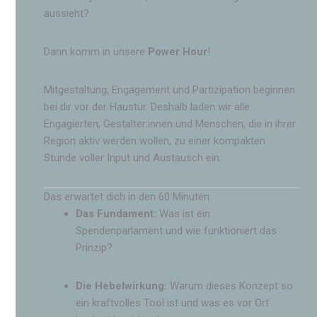
aussieht?
Dann komm in unsere
Power Hour
!
Mitgestaltung, Engagement und Partizipation beginnen
bei dir vor der Haustür. Deshalb laden wir alle
Engagierten, Gestalter:innen und Menschen, die in ihrer
Region aktiv werden wollen, zu einer kompakten
Stunde voller Input und Austausch ein.
Das erwartet dich in den 60 Minuten:
Das Fundament:
Was ist ein
Spendenparlament und wie funktioniert das
Prinzip?
Die Hebelwirkung:
Warum dieses Konzept so
ein kraftvolles Tool ist und was es vor Ort